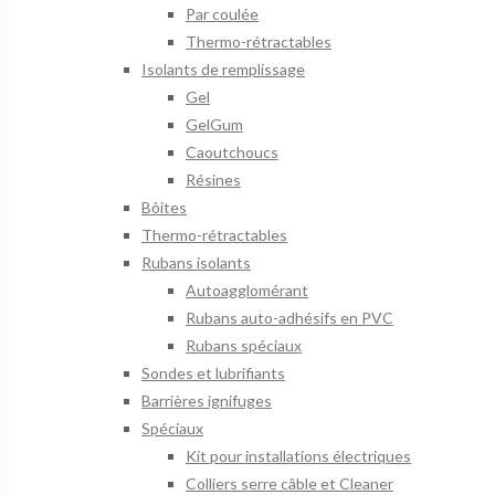
Par coulée
Thermo-rétractables
Isolants de remplissage
Gel
GelGum
Caoutchoucs
Résines
Bôites
Thermo-rétractables
Rubans isolants
Autoagglomérant
Rubans auto-adhésifs en PVC
Rubans spéciaux
Sondes et lubrifiants
Barrières ignifuges
Spéciaux
Kit pour installations électriques
Colliers serre câble et Cleaner