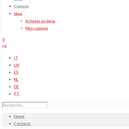
Contacts
Shop
Acheter en ligne
Mon compte
0
FR
IT
UK
ES
NL
DE
PT
Home
Contacts