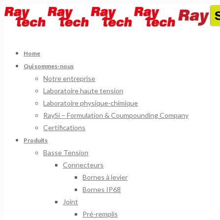
Home
Qui sommes-nous
Notre entreprise
Laboratoire haute tension
Laboratoire physique-chimique
RaySi – Formulation & Coumpounding Company
Certifications
Produits
Basse Tension
Connecteurs
Bornes à levier
Bornes IP68
Joint
Pré-remplis