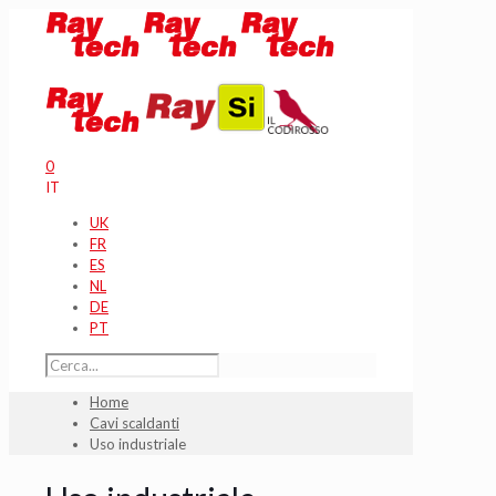
0
IT
UK
FR
ES
NL
DE
PT
Home
Cavi scaldanti
Uso industriale