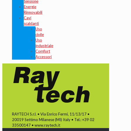
tensione
Energie
Rinnovabili
Cavi
scaldanti
Uso
civile
Uso
industriale
Comfort
Accessori
RAYTECH S.r.l. • Via Enrico Fermi, 11/13/17 •
20019 Settimo Milanese (MI) Italy • Tel.: +39 02
33500147 • www.raytech.it