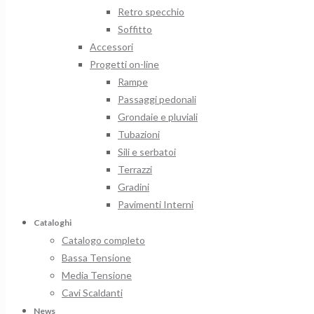
Retro specchio
Soffitto
Accessori
Progetti on-line
Rampe
Passaggi pedonali
Grondaie e pluviali
Tubazioni
Sili e serbatoi
Terrazzi
Gradini
Pavimenti Interni
Cataloghi
Catalogo completo
Bassa Tensione
Media Tensione
Cavi Scaldanti
News