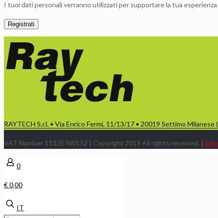
I tuoi dati personali verranno utilizzati per supportare la tua esperienza
Registrati
RAYTECH S.r.l. • Via Enrico Fermi, 11/13/17 • 20019 Settimo Milanese 
VAT Number 11325760152 | Copyright 2019 All rights reserved. |
Info
0
€ 0,00
IT