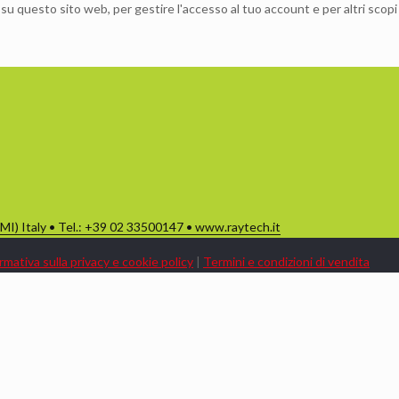
 su questo sito web, per gestire l'accesso al tuo account e per altri scopi
(MI) Italy • Tel.: +39 02 33500147 • www.raytech.it
rmativa sulla privacy e cookie policy
|
Termini e condizioni di vendita