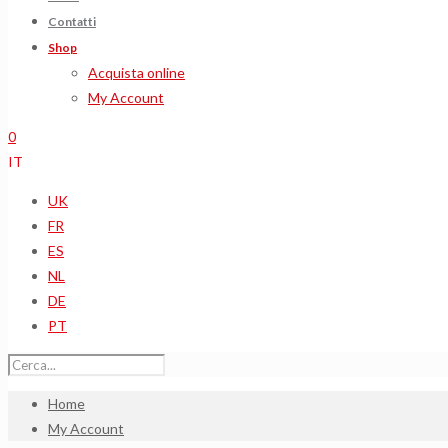
Contatti
Shop
Acquista online
My Account
0
IT
UK
FR
ES
NL
DE
PT
Home
My Account