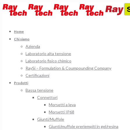
Home
Chi siamo
Azienda
Laboratorio alta tensione
Laboratorio fisico chimico
RaySi – Formulation & Coumpounding Company
Certificazioni
Prodotti
Bassa tensione
Connettori
Morsetti a leva
Morsetti IP68
Giunti/Muffole
Giunti/muffole preriempiti in gel/resina