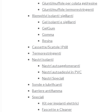
Giunti/muffole per colata gel/resine
Giunti/muffole termorestringenti
Riempitivi isolanti-sigillanti
Gel isolanti e sigillanti
GelGum
Gomma
Resina
Cassette/Scatole IP68
Termorestringenti
Nastri isolanti
Nastri autoagglomeranti
Nastri autoadesivi in PVC
Nastri Speciali
Sonde e lubrificanti
Barriere antifiamma
Speciali
Kit per impianti elettrici
Fascette e Cleaner