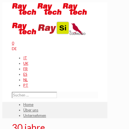
0
DE
IT
UK
FR
ES
NL
PT
Home
Über uns
Unternehmen
30 jahre