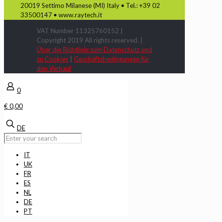
20019 Settimo Milanese (MI) Italy • Tel.: +39 02
33500147 • www.raytech.it
VAT Number 11325760152 |
Copyright 2019 All rights reserved. |
Über die Richtlinie zum Datenschutz und
zu Cookies
|
Geschäftsbedingungen für
den Verkauf
0
€ 0,00
DE
IT
UK
FR
ES
NL
DE
PT