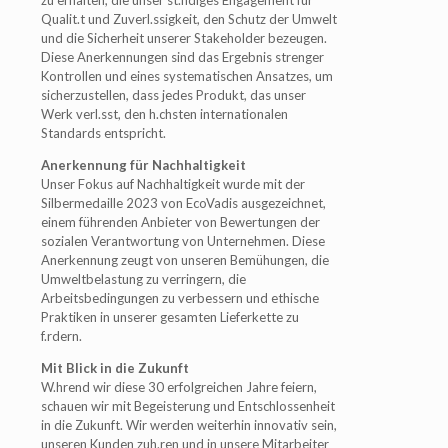
zu erhalten, die unser st.ndiges Engagement für
Qualit.t und Zuverl.ssigkeit, den Schutz der Umwelt
und die Sicherheit unserer Stakeholder bezeugen.
Diese Anerkennungen sind das Ergebnis strenger
Kontrollen und eines systematischen Ansatzes, um
sicherzustellen, dass jedes Produkt, das unser
Werk verl.sst, den h.chsten internationalen
Standards entspricht.
Anerkennung für Nachhaltigkeit
Unser Fokus auf Nachhaltigkeit wurde mit der
Silbermedaille 2023 von EcoVadis ausgezeichnet,
einem führenden Anbieter von Bewertungen der
sozialen Verantwortung von Unternehmen. Diese
Anerkennung zeugt von unseren Bemühungen, die
Umweltbelastung zu verringern, die
Arbeitsbedingungen zu verbessern und ethische
Praktiken in unserer gesamten Lieferkette zu
f.rdern.
Mit Blick in die Zukunft
W.hrend wir diese 30 erfolgreichen Jahre feiern,
schauen wir mit Begeisterung und Entschlossenheit
in die Zukunft. Wir werden weiterhin innovativ sein,
unseren Kunden zuh.ren und in unsere Mitarbeiter