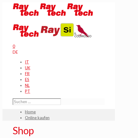
0
DE
IT
UK
FR
ES
NL
PT
Home
Online kaufen
Shop