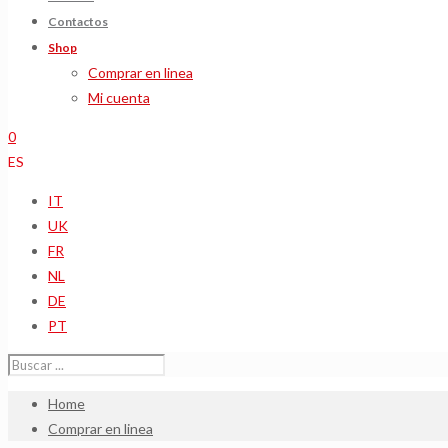
Contactos
Shop
Comprar en linea
Mi cuenta
0
ES
IT
UK
FR
NL
DE
PT
Home
Comprar en linea