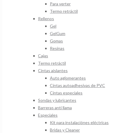
Para verter
Termo retráctil
Rellenos
Gel
GelGum
Gomas
Resinas
Cajas
Termo retráctil
Cintas aislantes
Auto aglomerantes
Cintas autoadhesivas de PVC
Cintas especiales
Sondas y lubricantes
Barreras anti llama
Especiales
Kit para instalaciónes eléctricas
Bridas y Cleaner