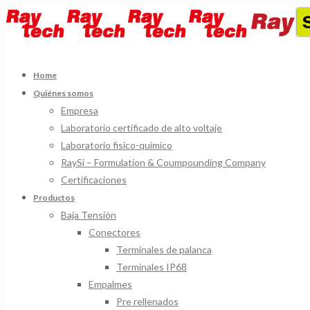
Home
Quiénes somos
Empresa
Laboratorio certificado de alto voltaje
Laboratorio fisico-quimico
RaySi – Formulation & Coumpounding Company
Certificaciones
Productos
Baja Tensión
Conectores
Terminales de palanca
Terminales IP68
Empalmes
Pre rellenados