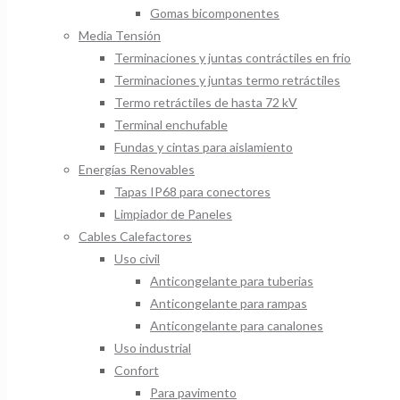
Gomas bicomponentes
Media Tensión
Terminaciones y juntas contráctiles en frio
Terminaciones y juntas termo retráctiles
Termo retráctiles de hasta 72 kV
Terminal enchufable
Fundas y cintas para aislamiento
Energías Renovables
Tapas IP68 para conectores
Limpiador de Paneles
Cables Calefactores
Uso civil
Anticongelante para tuberias
Anticongelante para rampas
Anticongelante para canalones
Uso industrial
Confort
Para pavimento