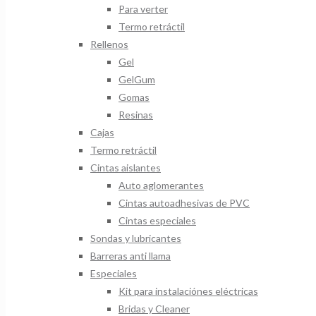
Para verter
Termo retráctil
Rellenos
Gel
GelGum
Gomas
Resinas
Cajas
Termo retráctil
Cintas aislantes
Auto aglomerantes
Cintas autoadhesivas de PVC
Cintas especiales
Sondas y lubricantes
Barreras anti llama
Especiales
Kit para instalaciónes eléctricas
Bridas y Cleaner