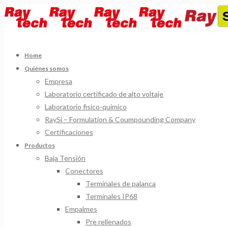
Home
Quiénes somos
Empresa
Laboratorio certificado de alto voltaje
Laboratorio fisico-quimico
RaySi – Formulation & Coumpounding Company
Certificaciones
Productos
Baja Tensión
Conectores
Terminales de palanca
Terminales IP68
Empalmes
Pre rellenados