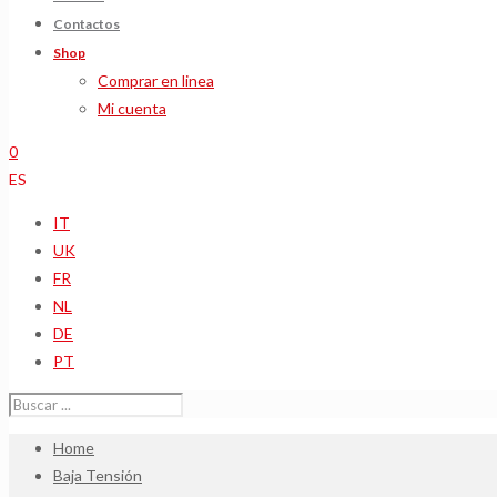
Contactos
Shop
Comprar en linea
Mi cuenta
0
ES
IT
UK
FR
NL
DE
PT
Home
Baja Tensión