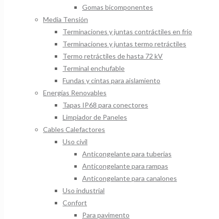
Gomas bicomponentes
Media Tensión
Terminaciones y juntas contráctiles en frio
Terminaciones y juntas termo retráctiles
Termo retráctiles de hasta 72 kV
Terminal enchufable
Fundas y cintas para aislamiento
Energías Renovables
Tapas IP68 para conectores
Limpiador de Paneles
Cables Calefactores
Uso civil
Anticongelante para tuberias
Anticongelante para rampas
Anticongelante para canalones
Uso industrial
Confort
Para pavimento