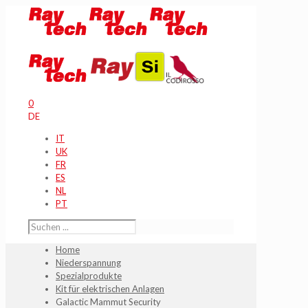
0
DE
IT
UK
FR
ES
NL
PT
Home
Niederspannung
Spezialprodukte
Kit für elektrischen Anlagen
Galactic Mammut Security