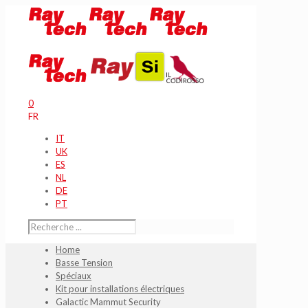
0
FR
IT
UK
ES
NL
DE
PT
Home
Basse Tension
Spéciaux
Kit pour installations électriques
Galactic Mammut Security