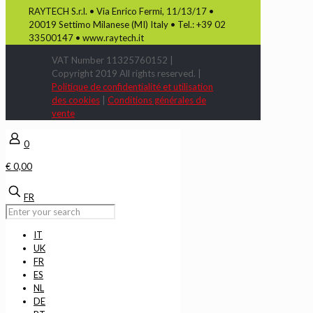
RAYTECH S.r.l. • Via Enrico Fermi, 11/13/17 •
20019 Settimo Milanese (MI) Italy • Tel.: +39 02
33500147 • www.raytech.it
VAT Number 11325760152 |
Copyright 2019 All rights reserved. |
Politique de confidentialité et utilisation
des cookies
|
Conditions générales de
vente
0
€ 0,00
FR
IT
UK
FR
ES
NL
DE