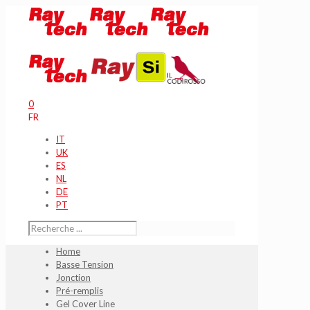
0
FR
IT
UK
ES
NL
DE
PT
Home
Basse Tension
Jonction
Pré-remplis
Gel Cover Line