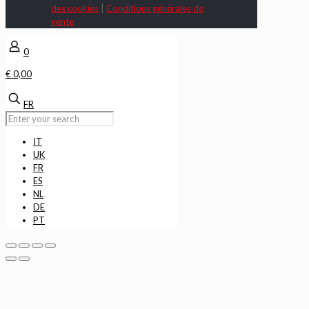
des cookies
|
Conditions générales de
vente
0
€ 0,00
FR
IT
UK
FR
ES
NL
DE
PT