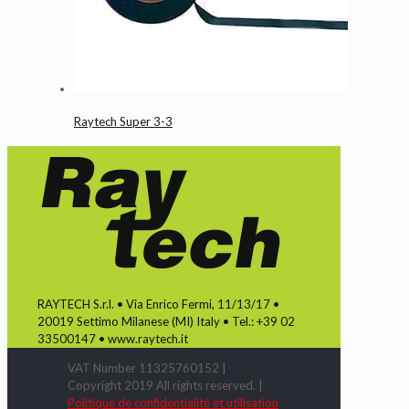
Raytech Super 3-3
RAYTECH S.r.l. • Via Enrico Fermi, 11/13/17 •
20019 Settimo Milanese (MI) Italy • Tel.: +39 02
33500147 • www.raytech.it
VAT Number 11325760152 |
Copyright 2019 All rights reserved. |
Politique de confidentialité et utilisation