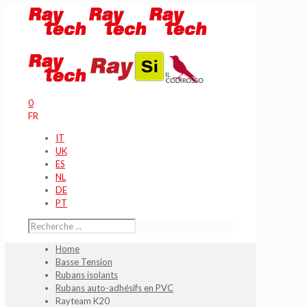
0
FR
IT
UK
ES
NL
DE
PT
Home
Basse Tension
Rubans isolants
Rubans auto-adhésifs en PVC
Rayteam K20