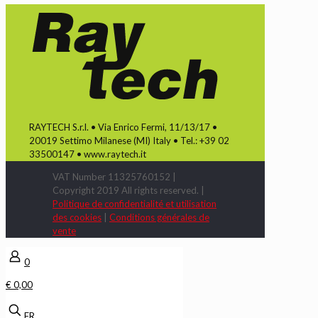
RAYTECH S.r.l. • Via Enrico Fermi, 11/13/17 •
20019 Settimo Milanese (MI) Italy • Tel.: +39 02
33500147 • www.raytech.it
VAT Number 11325760152 |
Copyright 2019 All rights reserved. |
Politique de confidentialité et utilisation
des cookies
|
Conditions générales de
vente
0
€ 0,00
FR