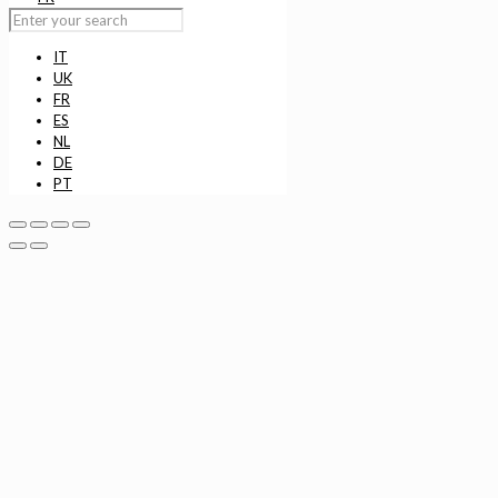
IT
UK
FR
ES
NL
DE
PT