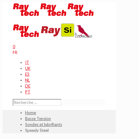
0
FR
IT
UK
ES
NL
DE
PT
Home
Basse Tension
Sondes et lubrifiants
Speedy Steel