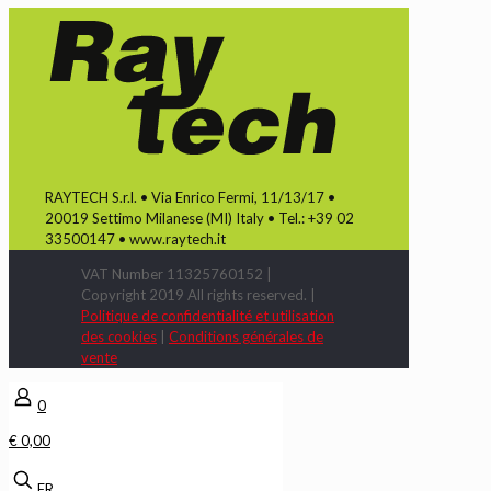
RAYTECH S.r.l. • Via Enrico Fermi, 11/13/17 •
20019 Settimo Milanese (MI) Italy • Tel.: +39 02
33500147 • www.raytech.it
VAT Number 11325760152 |
Copyright 2019 All rights reserved. |
Politique de confidentialité et utilisation
des cookies
|
Conditions générales de
vente
0
€ 0,00
FR