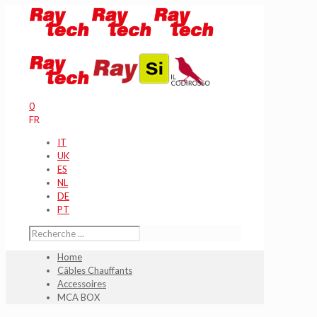
0
FR
IT
UK
ES
NL
DE
PT
Home
Câbles Chauffants
Accessoires
MCA BOX