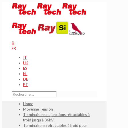
0
FR
IT
UK
ES
NL
DE
PT
Home
Moyenne Tension
Terminaisons et jonctions rétractables à
froid jusqu'à 36kV
Terminaisons retractables à froid pour