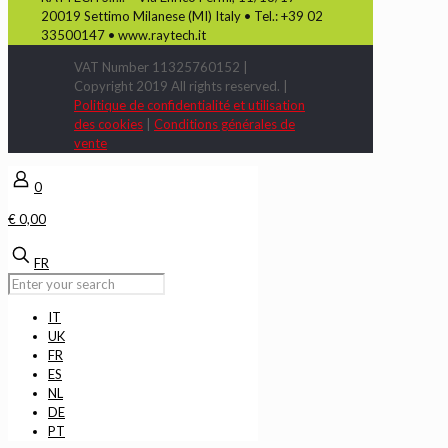
20019 Settimo Milanese (MI) Italy • Tel.: +39 02
33500147 • www.raytech.it
VAT Number 11325760152 |
Copyright 2019 All rights reserved. |
Politique de confidentialité et utilisation
des cookies
|
Conditions générales de
vente
0
€ 0,00
FR
IT
UK
FR
ES
NL
DE
PT