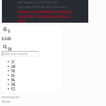
VAT Number 11325760152 |
Copyright 2019 All rights reserved. |
Politique de confidentialité et utilisation
des cookies
|
Conditions générales de
vente
0
€ 0,00
FR
IT
UK
FR
ES
NL
DE
PT