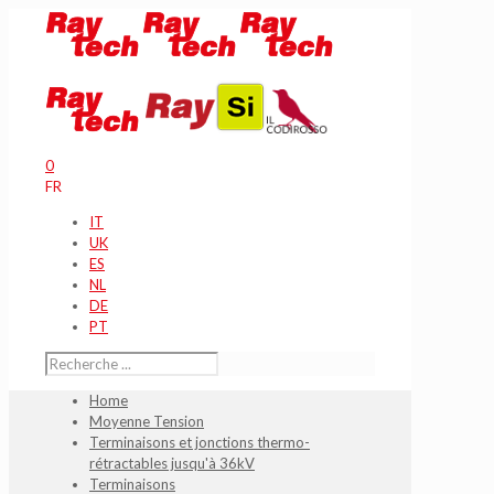
0
FR
IT
UK
ES
NL
DE
PT
Home
Moyenne Tension
Terminaisons et jonctions thermo-
rétractables jusqu'à 36kV
Terminaisons