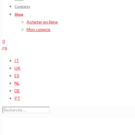
Contacts
Shop
Acheter en ligne
Mon compte
0
FR
IT
UK
ES
NL
DE
PT