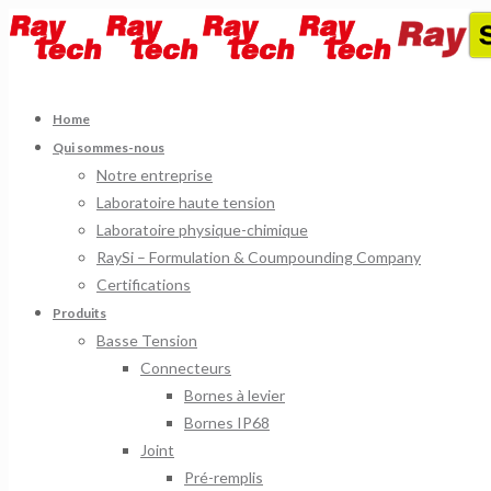
Home
Qui sommes-nous
Notre entreprise
Laboratoire haute tension
Laboratoire physique-chimique
RaySi – Formulation & Coumpounding Company
Certifications
Produits
Basse Tension
Connecteurs
Bornes à levier
Bornes IP68
Joint
Pré-remplis