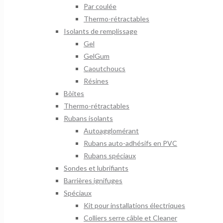
Par coulée
Thermo-rétractables
Isolants de remplissage
Gel
GelGum
Caoutchoucs
Résines
Bôites
Thermo-rétractables
Rubans isolants
Autoagglomérant
Rubans auto-adhésifs en PVC
Rubans spéciaux
Sondes et lubrifiants
Barrières ignifuges
Spéciaux
Kit pour installations électriques
Colliers serre câble et Cleaner