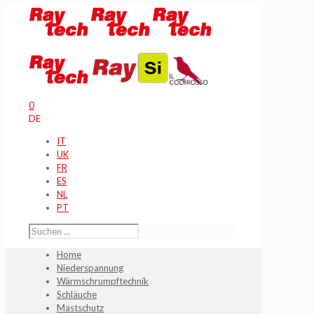
0
DE
IT
UK
FR
ES
NL
PT
Home
Niederspannung
Wärmschrumpftechnik
Schläuche
Mastschutz