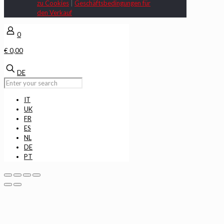
zu Cookies
|
Geschäftsbedingungen für
den Verkauf
0
€ 0,00
DE
IT
UK
FR
ES
NL
DE
PT