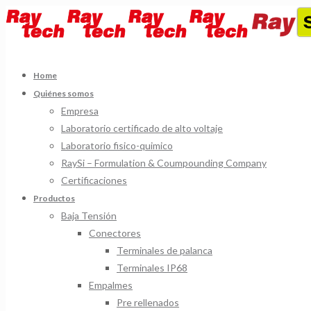
Home
Quiénes somos
Empresa
Laboratorio certificado de alto voltaje
Laboratorio fisico-quimico
RaySi – Formulation & Coumpounding Company
Certificaciones
Productos
Baja Tensión
Conectores
Terminales de palanca
Terminales IP68
Empalmes
Pre rellenados