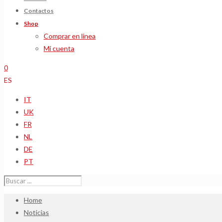
Contactos
Shop
Comprar en linea
Mi cuenta
0
ES
IT
UK
FR
NL
DE
PT
Home
Noticias