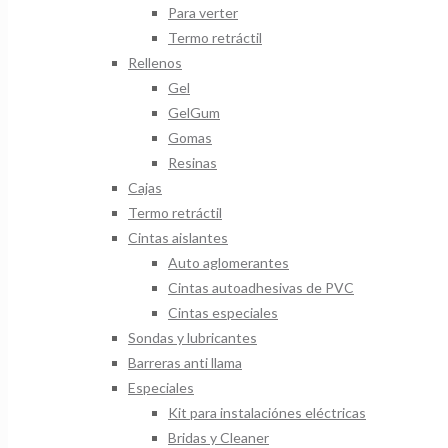
Para verter
Termo retráctil
Rellenos
Gel
GelGum
Gomas
Resinas
Cajas
Termo retráctil
Cintas aislantes
Auto aglomerantes
Cintas autoadhesivas de PVC
Cintas especiales
Sondas y lubricantes
Barreras anti llama
Especiales
Kit para instalaciónes eléctricas
Bridas y Cleaner