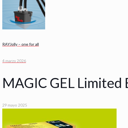
RAYJolly – one for all
4 marzo 2026
MAGIC GEL Limited E
29 mayo 2025