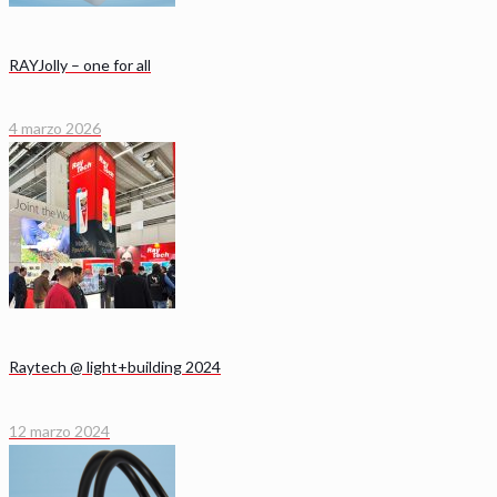
RAYJolly – one for all
4 marzo 2026
Raytech @ light+building 2024
12 marzo 2024