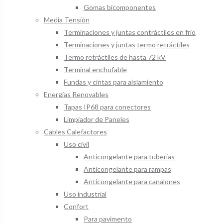
Gomas bicomponentes
Media Tensión
Terminaciones y juntas contráctiles en frio
Terminaciones y juntas termo retráctiles
Termo retráctiles de hasta 72 kV
Terminal enchufable
Fundas y cintas para aislamiento
Energías Renovables
Tapas IP68 para conectores
Limpiador de Paneles
Cables Calefactores
Uso civil
Anticongelante para tuberias
Anticongelante para rampas
Anticongelante para canalones
Uso industrial
Confort
Para pavimento