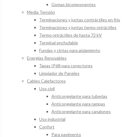
Gomas bicomponentes
Media Tensión
Terminaciones y juntas contráctiles en frio
Terminaciones y juntas termo retráctiles
Termo retráctiles de hasta 72 kV
Terminal enchufable
Fundas y cintas para aislamiento
Energías Renovables
Tapas IP68 para conectores
Limpiador de Paneles
Cables Calefactores
Uso civil
Anticongelante para tuberias
Anticongelante para rampas
Anticongelante para canalones
Uso industrial
Confort
Para pavimento