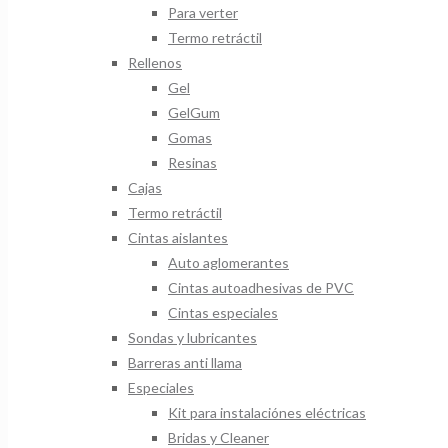
Para verter
Termo retráctil
Rellenos
Gel
GelGum
Gomas
Resinas
Cajas
Termo retráctil
Cintas aislantes
Auto aglomerantes
Cintas autoadhesivas de PVC
Cintas especiales
Sondas y lubricantes
Barreras anti llama
Especiales
Kit para instalaciónes eléctricas
Bridas y Cleaner