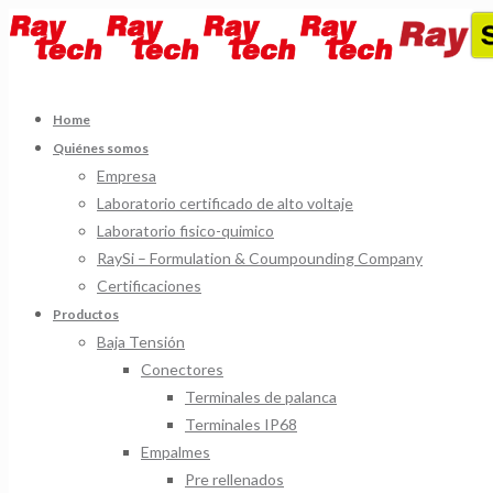
Home
Quiénes somos
Empresa
Laboratorio certificado de alto voltaje
Laboratorio fisico-quimico
RaySi – Formulation & Coumpounding Company
Certificaciones
Productos
Baja Tensión
Conectores
Terminales de palanca
Terminales IP68
Empalmes
Pre rellenados