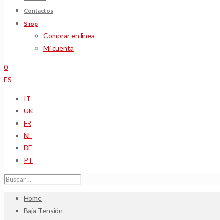
Contactos
Shop
Comprar en linea
Mi cuenta
0
ES
IT
UK
FR
NL
DE
PT
Home
Baja Tensión