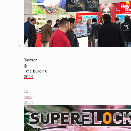
Raytech
@
light+building
2024
12
mars
2024