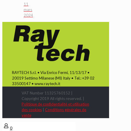
11
mars
2024
RAYTECH S.r.l. • Via Enrico Fermi, 11/13/17 •
20019 Settimo Milanese (MI) Italy • Tel.: +39 02
33500147 • www.raytech.it
VAT Number 11325760152 |
Copyright 2019 All rights reserved. |
Politique de confidentialité et utilisation
des cookies
|
Conditions générales de
vente
0