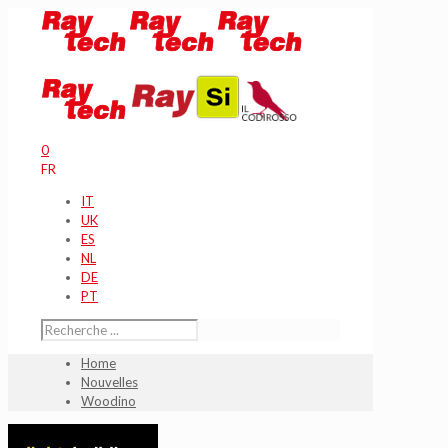
0
FR
IT
UK
ES
NL
DE
PT
Home
Nouvelles
Woodino