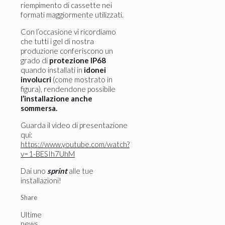
riempimento di cassette nei
formati maggiormente utilizzati.
Con l’occasione vi ricordiamo
che tutti i gel di nostra
produzione conferiscono un
grado di
protezione IP68
quando installati in
idonei
involucri
(come mostrato in
figura), rendendone possibile
l’installazione anche
sommersa.
Guarda il video di presentazione
qui:
https://www.youtube.com/watch?
v=1-BESIh7UhM
Dai uno
sprint
alle tue
installazioni!
Share
Ultime
news