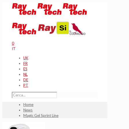
0
IT
UK
FR
ES
NL
DE
PT
Home
News
Magic Gel Sprint Line