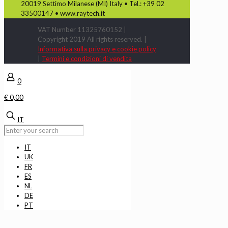
20019 Settimo Milanese (MI) Italy • Tel.: +39 02
33500147 • www.raytech.it
VAT Number 11325760152 |
Copyright 2019 All rights reserved. |
Informativa sulla privacy e cookie policy
|
Termini e condizioni di vendita
0
€ 0,00
IT
IT
UK
FR
ES
NL
DE
PT