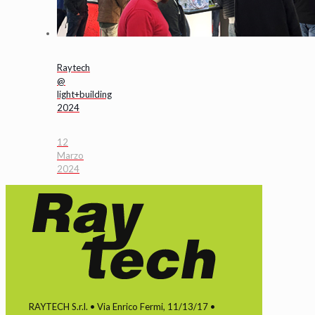
Raytech
@
light+building
2024
12
Marzo
2024
RAYTECH S.r.l. • Via Enrico Fermi, 11/13/17 •