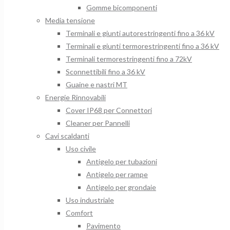
Gomme bicomponenti
Media tensione
Terminali e giunti autorestringenti fino a 36 kV
Terminali e giunti termorestringenti fino a 36 kV
Terminali termorestringenti fino a 72kV
Sconnettibili fino a 36 kV
Guaine e nastri MT
Energie Rinnovabili
Cover IP68 per Connettori
Cleaner per Pannelli
Cavi scaldanti
Uso civile
Antigelo per tubazioni
Antigelo per rampe
Antigelo per grondaie
Uso industriale
Comfort
Pavimento