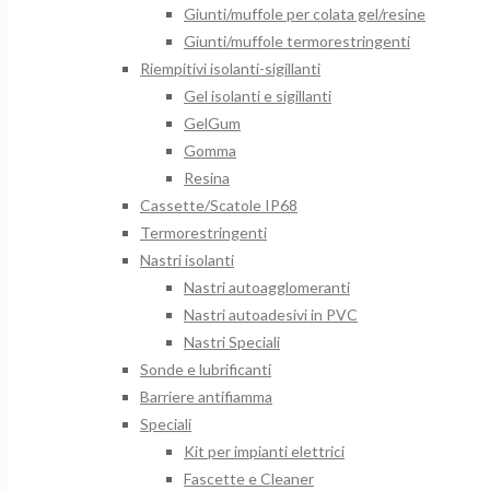
Giunti/muffole per colata gel/resine
Giunti/muffole termorestringenti
Riempitivi isolanti-sigillanti
Gel isolanti e sigillanti
GelGum
Gomma
Resina
Cassette/Scatole IP68
Termorestringenti
Nastri isolanti
Nastri autoagglomeranti
Nastri autoadesivi in PVC
Nastri Speciali
Sonde e lubrificanti
Barriere antifiamma
Speciali
Kit per impianti elettrici
Fascette e Cleaner