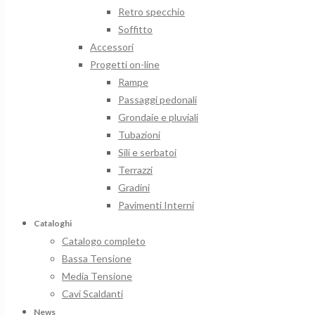
Retro specchio
Soffitto
Accessori
Progetti on-line
Rampe
Passaggi pedonali
Grondaie e pluviali
Tubazioni
Sili e serbatoi
Terrazzi
Gradini
Pavimenti Interni
Cataloghi
Catalogo completo
Bassa Tensione
Media Tensione
Cavi Scaldanti
News