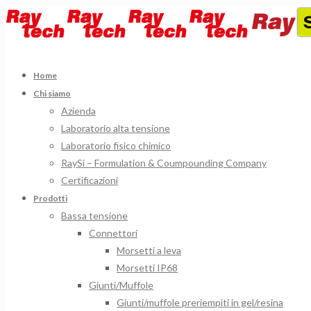
Home
Chi siamo
Azienda
Laboratorio alta tensione
Laboratorio fisico chimico
RaySi – Formulation & Coumpounding Company
Certificazioni
Prodotti
Bassa tensione
Connettori
Morsetti a leva
Morsetti IP68
Giunti/Muffole
Giunti/muffole preriempiti in gel/resina