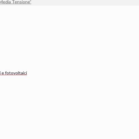
 Media Tensione”
 e fotovoltaici