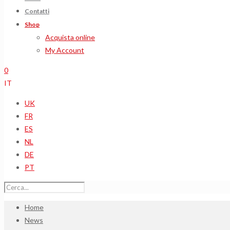
Contatti
Shop
Acquista online
My Account
0
IT
UK
FR
ES
NL
DE
PT
Home
News