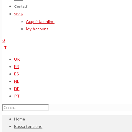
Contatti
Shop
Acquista online
My Account
0
IT
UK
FR
ES
NL
DE
PT
Home
Bassa tensione