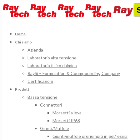
Home
Chi siamo
Azienda
Laboratorio alta tensione
Laboratorio fisico chimico
RaySi – Formulation & Coumpounding Company
Certificazioni
Prodotti
Bassa tensione
Connettori
Morsetti a leva
Morsetti IP68
Giunti/Muffole
Giunti/muffole preriempiti in gel/resina