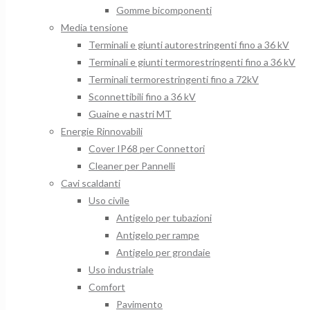
Gomme bicomponenti
Media tensione
Terminali e giunti autorestringenti fino a 36 kV
Terminali e giunti termorestringenti fino a 36 kV
Terminali termorestringenti fino a 72kV
Sconnettibili fino a 36 kV
Guaine e nastri MT
Energie Rinnovabili
Cover IP68 per Connettori
Cleaner per Pannelli
Cavi scaldanti
Uso civile
Antigelo per tubazioni
Antigelo per rampe
Antigelo per grondaie
Uso industriale
Comfort
Pavimento