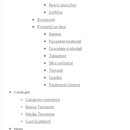
Retro specchio
Soffitto
Accessori
Progetti on-line
Rampe
Passaggi pedonali
Grondaie e pluviali
Tubazioni
Sili e serbatoi
Terrazzi
Gradini
Pavimenti Interni
Cataloghi
Catalogo completo
Bassa Tensione
Media Tensione
Cavi Scaldanti
News