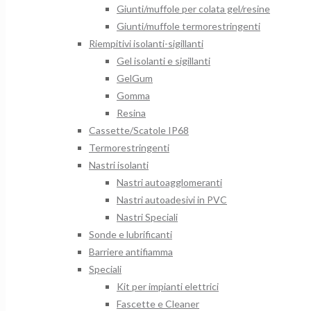
Giunti/muffole per colata gel/resine
Giunti/muffole termorestringenti
Riempitivi isolanti-sigillanti
Gel isolanti e sigillanti
GelGum
Gomma
Resina
Cassette/Scatole IP68
Termorestringenti
Nastri isolanti
Nastri autoagglomeranti
Nastri autoadesivi in PVC
Nastri Speciali
Sonde e lubrificanti
Barriere antifiamma
Speciali
Kit per impianti elettrici
Fascette e Cleaner