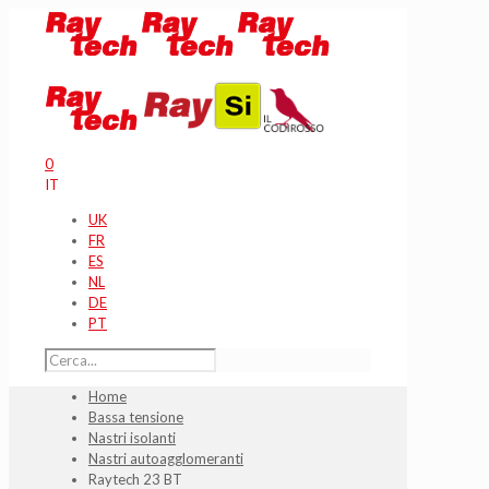
0
IT
UK
FR
ES
NL
DE
PT
Home
Bassa tensione
Nastri isolanti
Nastri autoagglomeranti
Raytech 23 BT