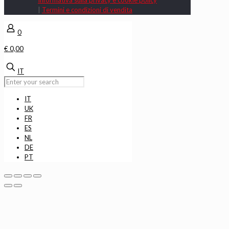
|
Termini e condizioni di vendita
0
€ 0,00
IT
IT
UK
FR
ES
NL
DE
PT