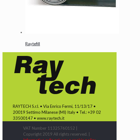
Raytefill
RAYTECH S.r.l. • Via Enrico Fermi, 11/13/17 •
20019 Settimo Milanese (MI) Italy • Tel.: +39 02
33500147 • www.raytech.it
VAT Number 11325760152 |
Copyright 2019 All rights reserved. |
Informativa sulla privacy e cookie policy