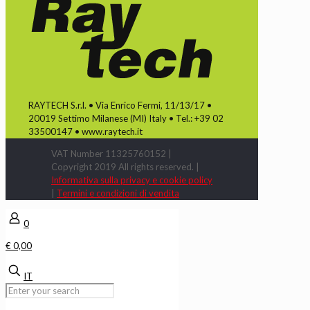
RAYTECH S.r.l. • Via Enrico Fermi, 11/13/17 •
20019 Settimo Milanese (MI) Italy • Tel.: +39 02
33500147 • www.raytech.it
VAT Number 11325760152 |
Copyright 2019 All rights reserved. |
Informativa sulla privacy e cookie policy
|
Termini e condizioni di vendita
0
€ 0,00
IT