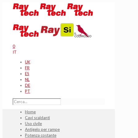
0
IT
UK
FR
ES
NL
DE
PT
Home
Cavi scaldanti
Uso civile
Antigelo per rampe
Potenza costante