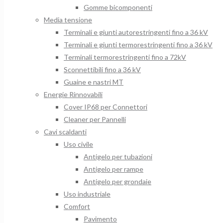
Gomme bicomponenti
Media tensione
Terminali e giunti autorestringenti fino a 36 kV
Terminali e giunti termorestringenti fino a 36 kV
Terminali termorestringenti fino a 72kV
Sconnettibili fino a 36 kV
Guaine e nastri MT
Energie Rinnovabili
Cover IP68 per Connettori
Cleaner per Pannelli
Cavi scaldanti
Uso civile
Antigelo per tubazioni
Antigelo per rampe
Antigelo per grondaie
Uso industriale
Comfort
Pavimento