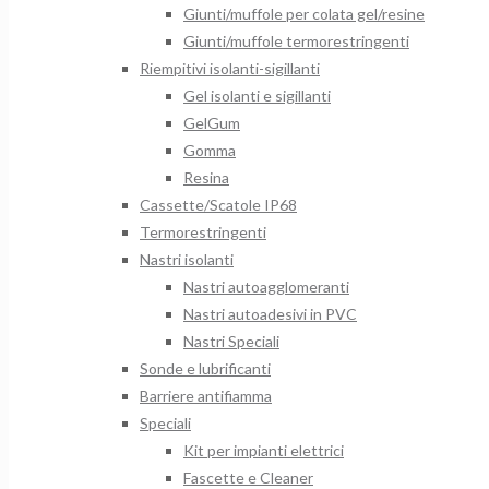
Giunti/muffole per colata gel/resine
Giunti/muffole termorestringenti
Riempitivi isolanti-sigillanti
Gel isolanti e sigillanti
GelGum
Gomma
Resina
Cassette/Scatole IP68
Termorestringenti
Nastri isolanti
Nastri autoagglomeranti
Nastri autoadesivi in PVC
Nastri Speciali
Sonde e lubrificanti
Barriere antifiamma
Speciali
Kit per impianti elettrici
Fascette e Cleaner