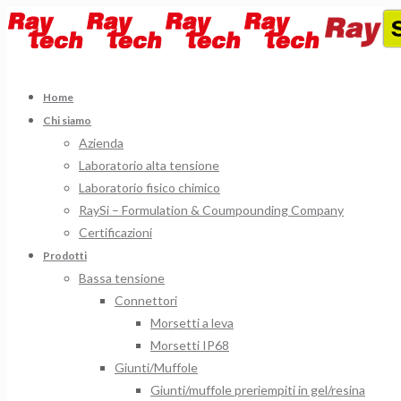
Home
Chi siamo
Azienda
Laboratorio alta tensione
Laboratorio fisico chimico
RaySi – Formulation & Coumpounding Company
Certificazioni
Prodotti
Bassa tensione
Connettori
Morsetti a leva
Morsetti IP68
Giunti/Muffole
Giunti/muffole preriempiti in gel/resina