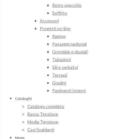
Retro specchio
Soffitto
Accessori
Progetti on-line
Rampe
Passaggi pedonali
Grondaie e pluviali
Tubazioni
Sili e serbatoi
Terrazzi
Gradini
Pavimenti Interni
Cataloghi
Catalogo completo
Bassa Tensione
Media Tensione
Cavi Scaldanti
News