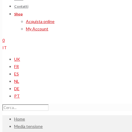
Contatti
Shop
Acquista online
My Account
0
IT
UK
FR
ES
NL
DE
PT
Home
Media tensione