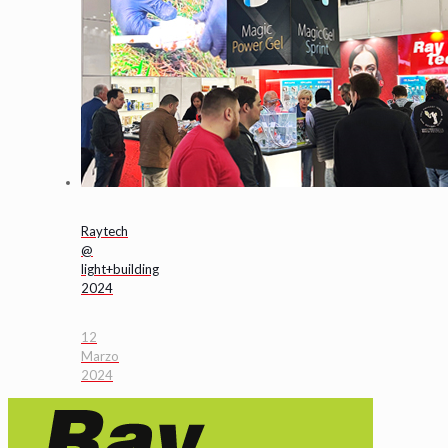
Raytech
@
light+building
2024
12
Marzo
2024