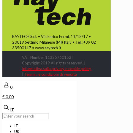
RAYTECH S.r.l. • Via Enrico Fermi, 11/13/17 •
20019 Settimo Milanese (MI) Italy • Tel.: +39 02
33500147 • www.raytech.it
VAT Number 11325760152 |
Copyright 2019 All rights reserved. |
Informativa sulla privacy e cookie policy
|
Termini e condizioni di vendita
0
€ 0,00
IT
IT
UK