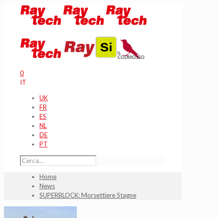
0
IT
UK
FR
ES
NL
DE
PT
Home
News
SUPERBLOCK: Morsettiere Stagne