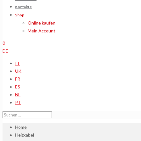
Kontakte
Shop
Online kaufen
Mein Account
0
DE
IT
UK
FR
ES
NL
PT
Home
Heizkabel