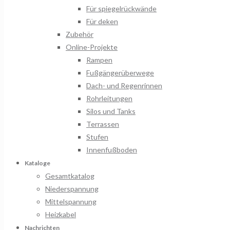
Für spiegelrückwände
Für deken
Zubehör
Online-Projekte
Rampen
Fußgängerüberwege
Dach- und Regenrinnen
Rohrleitungen
Silos und Tanks
Terrassen
Stufen
Innenfußboden
Kataloge
Gesamtkatalog
Niederspannung
Mittelspannung
Heizkabel
Nachrichten