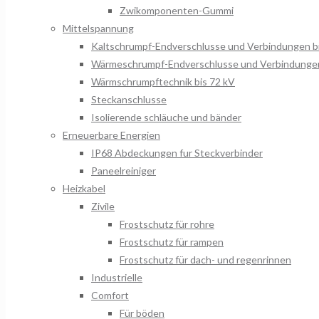
Zwikomponenten-Gummi
Mittelspannung
Kaltschrumpf-Endverschlusse und Verbindungen b
Wärmeschrumpf-Endverschlusse und Verbindungen
Wärmschrumpftechnik bis 72 kV
Steckanschlusse
Isolierende schläuche und bänder
Erneuerbare Energien
IP68 Abdeckungen fur Steckverbinder
Paneelreiniger
Heizkabel
Zivile
Frostschutz für rohre
Frostschutz für rampen
Frostschutz für dach- und regenrinnen
Industrielle
Comfort
Für böden