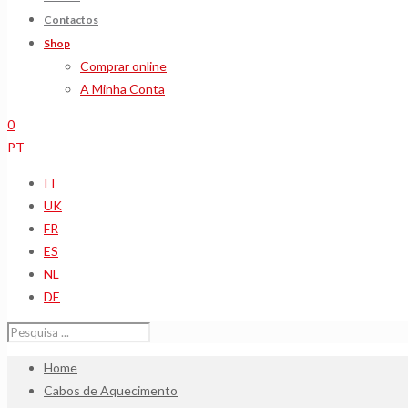
Contactos
Shop
Comprar online
A Minha Conta
0
PT
IT
UK
FR
ES
NL
DE
Home
Cabos de Aquecimento