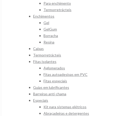
Para enchimento
Termorretrácteis
Enchimentos
Gel
GelGum
Borracha
Resina
Caixas
Termorretrácteis
Fitas isolantes
Aglomerados
Fitas autoadesivas em PVC
Fitas especiais
Guias em lubrificantes
Barreiras anti-chama
Especiais
Kit para sistemas elétricos
Abraçadeiras e detergentes