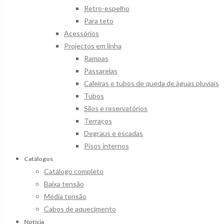
Retro-espelho
Para teto
Acessórios
Projectos em linha
Rampas
Passarelas
Caleiras e tubos de queda de águas pluviais
Tubos
Silos e reservatórios
Terraços
Degraus e escadas
Pisos internos
Catálogos
Catálogo completo
Baixa tensão
Média tensão
Cabos de aquecimento
Notícia