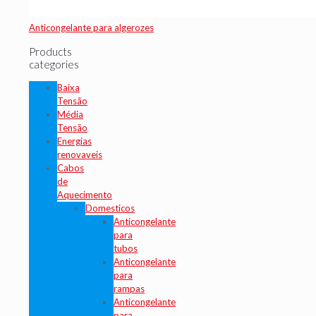
Anticongelante para algerozes
Products
categories
Baixa
Tensão
Média
Tensão
Energias
renovaveis
Cabos
de
Aquecimento
Domesticos
Anticongelante
para
tubos
Anticongelante
para
rampas
Anticongelante
para