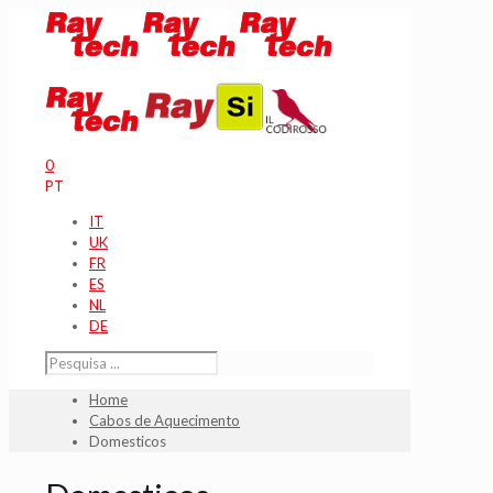
0
PT
IT
UK
FR
ES
NL
DE
Home
Cabos de Aquecimento
Domesticos