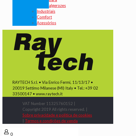
algerozes
Industriais
Comfort
Acessórios
RAYTECH S.r.l. • Via Enrico Fermi, 11/13/17 •
20019 Settimo Milanese (MI) Italy • Tel.: +39 02
33500147 • www.raytech.it
VAT Number 11325760152 |
Copyright 2019 All rights reserved. |
Sobre privacidade e política de cookies
|
Termos e condições de venda
0