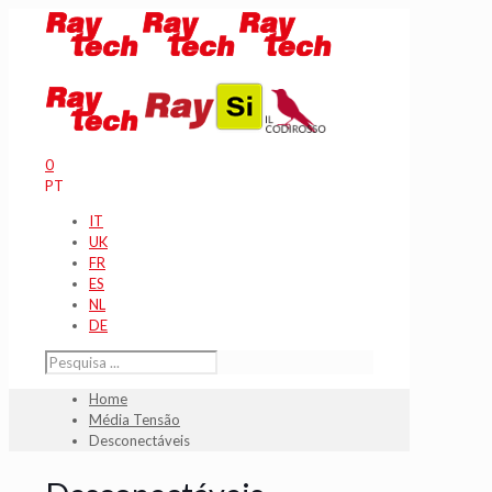
0
PT
IT
UK
FR
ES
NL
DE
Home
Média Tensão
Desconectáveis