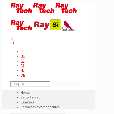
0
PT
IT
UK
FR
ES
NL
DE
Home
Baixa Tensão
Especiais
Borrachas bicomponentes