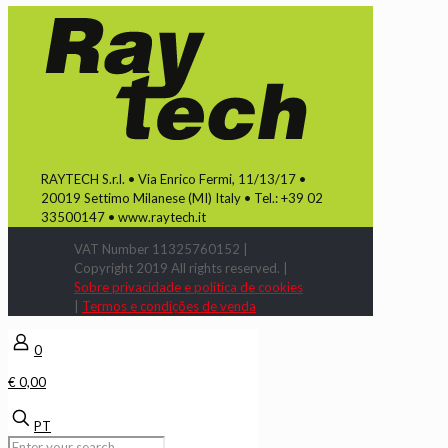
RAYTECH S.r.l. • Via Enrico Fermi, 11/13/17 •
20019 Settimo Milanese (MI) Italy • Tel.: +39 02
33500147 • www.raytech.it
VAT Number 11325760152 |
Copyright 2019 All rights reserved. |
Sobre privacidade e política de cookies
|
Termos e condições de venda
0
€ 0,00
PT