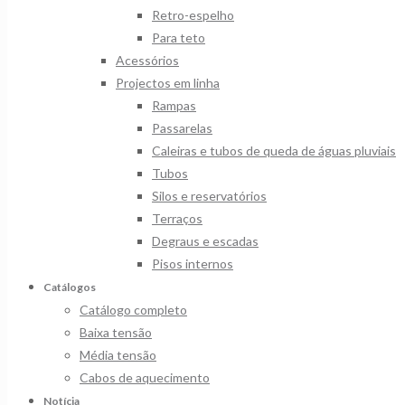
Retro-espelho
Para teto
Acessórios
Projectos em linha
Rampas
Passarelas
Caleiras e tubos de queda de águas pluviais
Tubos
Silos e reservatórios
Terraços
Degraus e escadas
Pisos internos
Catálogos
Catálogo completo
Baixa tensão
Média tensão
Cabos de aquecimento
Notícia