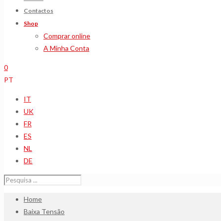
Contactos
Shop
Comprar online
A Minha Conta
0
PT
IT
UK
FR
ES
NL
DE
Home
Baixa Tensão