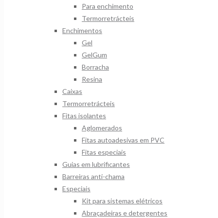
Para enchimento
Termorretrácteis
Enchimentos
Gel
GelGum
Borracha
Resina
Caixas
Termorretrácteis
Fitas isolantes
Aglomerados
Fitas autoadesivas em PVC
Fitas especiais
Guias em lubrificantes
Barreiras anti-chama
Especiais
Kit para sistemas elétricos
Abraçadeiras e detergentes