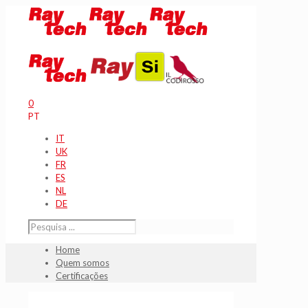
0
PT
IT
UK
FR
ES
NL
DE
Home
Quem somos
Certificações