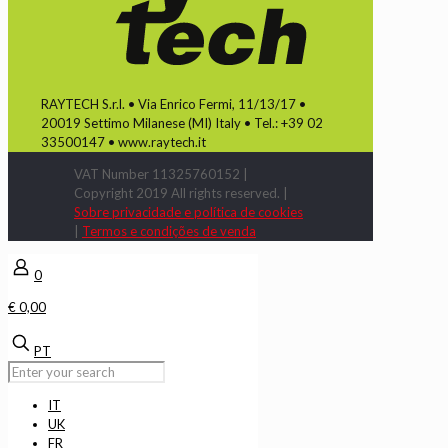
RAYTECH S.r.l. • Via Enrico Fermi, 11/13/17 •
20019 Settimo Milanese (MI) Italy • Tel.: +39 02
33500147 • www.raytech.it
VAT Number 11325760152 |
Copyright 2019 All rights reserved. |
Sobre privacidade e política de cookies
|
Termos e condições de venda
0
€ 0,00
PT
IT
UK
FR