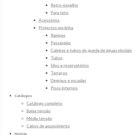
Retro-espelho
Para teto
Acessórios
Projectos em linha
Rampas
Passarelas
Caleiras e tubos de queda de águas pluviais
Tubos
Silos e reservatórios
Terraços
Degraus e escadas
Pisos internos
Catálogos
Catálogo completo
Baixa tensão
Média tensão
Cabos de aquecimento
Notícia