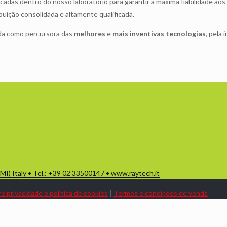
adas dentro do nosso laboratório para garantir a máxima fiabilidade ao
ibuição consolidada e altamente qualificada.
ida como percursora das
melhores
e
mais inventivas tecnologias
, pela
(MI) Italy • Tel.: +39 02 33500147 • www.raytech.it
e privacidade e política de cookies
|
Termos e condições de venda