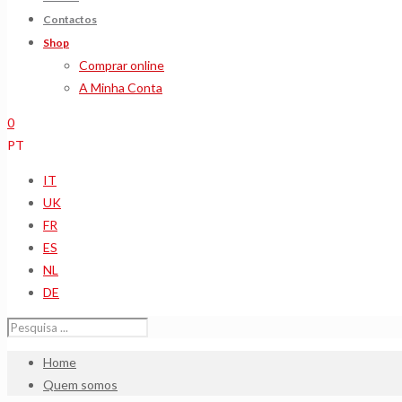
Contactos
Shop
Comprar online
A Minha Conta
0
PT
IT
UK
FR
ES
NL
DE
Home
Quem somos