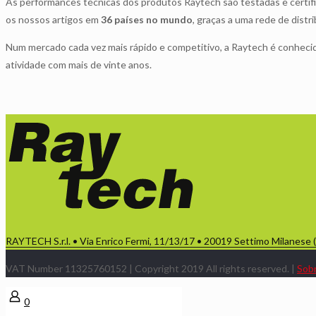
As performances técnicas dos produtos Raytech são testadas e certific
os nossos artigos em
36 países no mundo
, graças a uma rede de distr
Num mercado cada vez mais rápido e competitivo, a Raytech é conhec
atividade com mais de vinte anos.
RAYTECH S.r.l. • Via Enrico Fermi, 11/13/17 • 20019 Settimo Milanese 
VAT Number 11325760152 | Copyright 2019 All rights reserved. |
Sobr
0