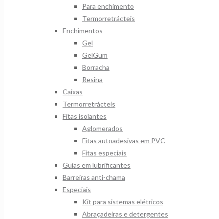
Para enchimento
Termorretrácteis
Enchimentos
Gel
GelGum
Borracha
Resina
Caixas
Termorretrácteis
Fitas isolantes
Aglomerados
Fitas autoadesivas em PVC
Fitas especiais
Guias em lubrificantes
Barreiras anti-chama
Especiais
Kit para sistemas elétricos
Abraçadeiras e detergentes