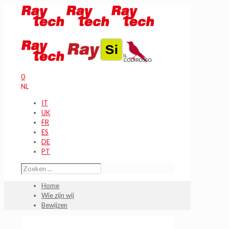
0
NL
IT
UK
FR
ES
DE
PT
Home
Wie zijn wij
Bewijzen