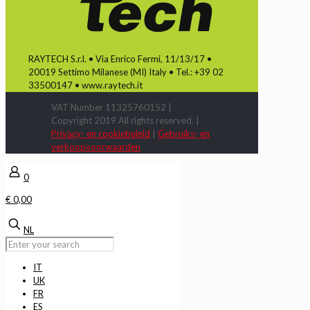
RAYTECH S.r.l. • Via Enrico Fermi, 11/13/17 •
20019 Settimo Milanese (MI) Italy • Tel.: +39 02
33500147 • www.raytech.it
VAT Number 11325760152 |
Copyright 2019 All rights reserved. |
Privacy- en cookiebeleid
|
Gebruiks- en
verkoopvoorwaarden
0
€ 0,00
NL
IT
UK
FR
ES