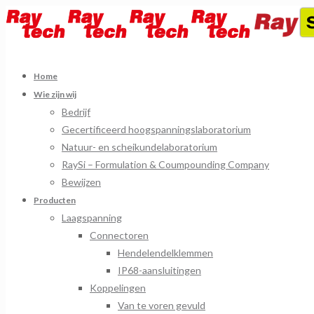
Home
Wie zijn wij
Bedrijf
Gecertificeerd hoogspanningslaboratorium
Natuur- en scheikundelaboratorium
RaySi – Formulation & Coumpounding Company
Bewijzen
Producten
Laagspanning
Connectoren
Hendelendelklemmen
IP68-aansluitingen
Koppelingen
Van te voren gevuld