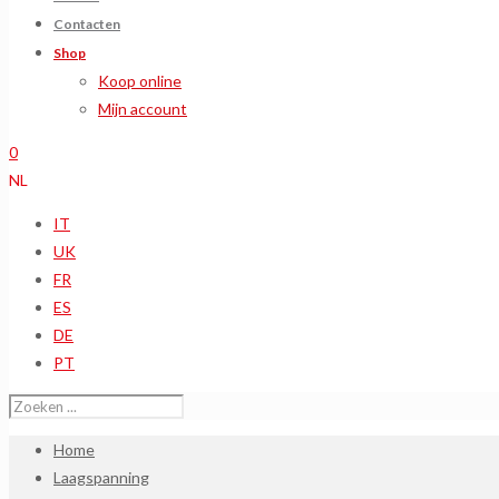
Contacten
Shop
Koop online
Mijn account
0
NL
IT
UK
FR
ES
DE
PT
Home
Laagspanning