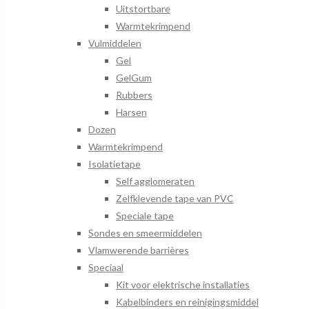
Uitstortbare
Warmtekrimpend
Vulmiddelen
Gel
GelGum
Rubbers
Harsen
Dozen
Warmtekrimpend
Isolatietape
Self agglomeraten
Zelfklevende tape van PVC
Speciale tape
Sondes en smeermiddelen
Vlamwerende barrières
Speciaal
Kit voor elektrische installaties
Kabelbinders en reinigingsmiddel