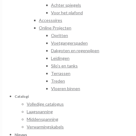
Achter spiegels
Voor het plafond
Accessoires
Online Projecten
Opritten
Voetgangerspaden
Dakgoten en regenpijpen
Leidingen
Silo’s en tanks
Terrassen
Treden
Vloeren binnen
Catalogi
Volledige catalogus
Laagspanning
Middenspanning
Verwarmingskabels
Nieuws