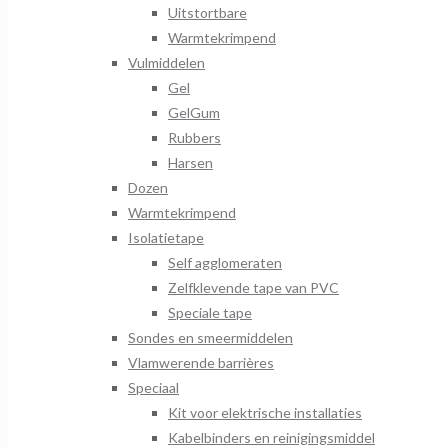
Uitstortbare
Warmtekrimpend
Vulmiddelen
Gel
GelGum
Rubbers
Harsen
Dozen
Warmtekrimpend
Isolatietape
Self agglomeraten
Zelfklevende tape van PVC
Speciale tape
Sondes en smeermiddelen
Vlamwerende barrières
Speciaal
Kit voor elektrische installaties
Kabelbinders en reinigingsmiddel