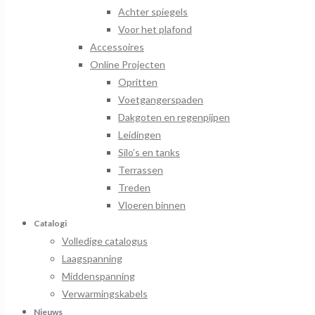
Achter spiegels
Voor het plafond
Accessoires
Online Projecten
Opritten
Voetgangerspaden
Dakgoten en regenpijpen
Leidingen
Silo’s en tanks
Terrassen
Treden
Vloeren binnen
Catalogi
Volledige catalogus
Laagspanning
Middenspanning
Verwarmingskabels
Nieuws