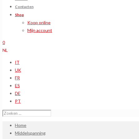
Contacten
Shop
Koop online
Mijn account
0
NL
IT
UK
FR
ES
DE
PT
Home
Middelspanning