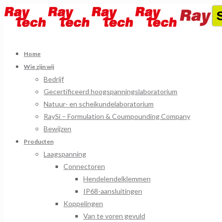
Home
Wie zijn wij
Bedrijf
Gecertificeerd hoogspanningslaboratorium
Natuur- en scheikundelaboratorium
RaySi – Formulation & Coumpounding Company
Bewijzen
Producten
Laagspanning
Connectoren
Hendelendelklemmen
IP68-aansluitingen
Koppelingen
Van te voren gevuld