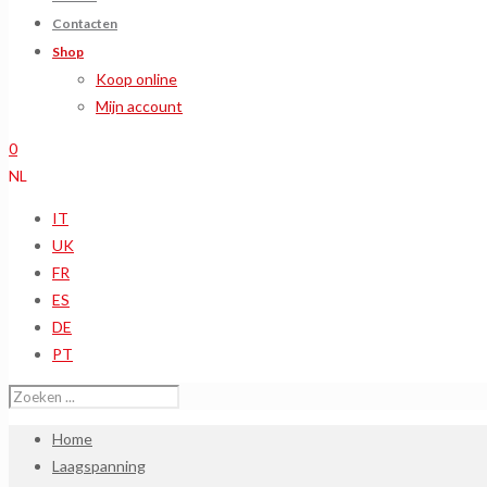
Contacten
Shop
Koop online
Mijn account
0
NL
IT
UK
FR
ES
DE
PT
Home
Laagspanning