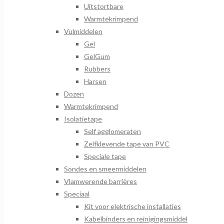
Uitstortbare
Warmtekrimpend
Vulmiddelen
Gel
GelGum
Rubbers
Harsen
Dozen
Warmtekrimpend
Isolatietape
Self agglomeraten
Zelfklevende tape van PVC
Speciale tape
Sondes en smeermiddelen
Vlamwerende barrières
Speciaal
Kit voor elektrische installaties
Kabelbinders en reinigingsmiddel