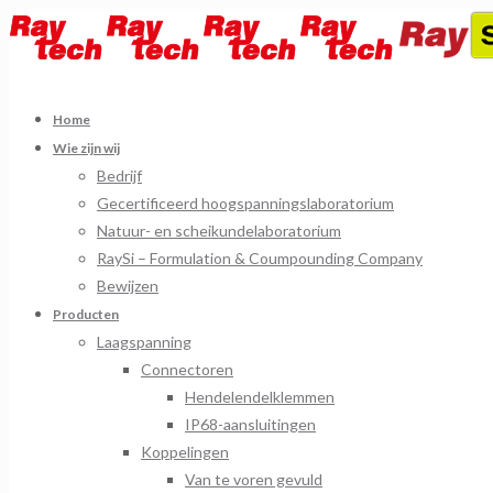
Home
Wie zijn wij
Bedrijf
Gecertificeerd hoogspanningslaboratorium
Natuur- en scheikundelaboratorium
RaySi – Formulation & Coumpounding Company
Bewijzen
Producten
Laagspanning
Connectoren
Hendelendelklemmen
IP68-aansluitingen
Koppelingen
Van te voren gevuld