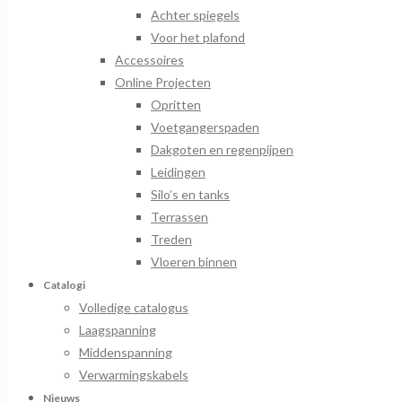
Achter spiegels
Voor het plafond
Accessoires
Online Projecten
Opritten
Voetgangerspaden
Dakgoten en regenpijpen
Leidingen
Silo’s en tanks
Terrassen
Treden
Vloeren binnen
Catalogi
Volledige catalogus
Laagspanning
Middenspanning
Verwarmingskabels
Nieuws