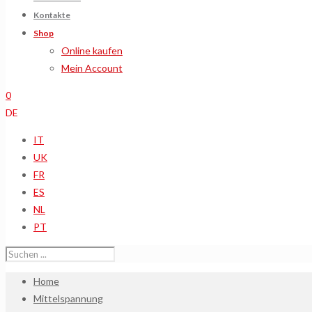
Kontakte
Shop
Online kaufen
Mein Account
0
DE
IT
UK
FR
ES
NL
PT
Home
Mittelspannung