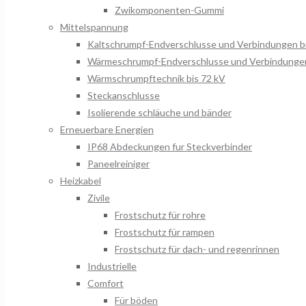
Zwikomponenten-Gummi
Mittelspannung
Kaltschrumpf-Endverschlusse und Verbindungen b
Wärmeschrumpf-Endverschlusse und Verbindungen
Wärmschrumpftechnik bis 72 kV
Steckanschlusse
Isolierende schläuche und bänder
Erneuerbare Energien
IP68 Abdeckungen fur Steckverbinder
Paneelreiniger
Heizkabel
Zivile
Frostschutz für rohre
Frostschutz für rampen
Frostschutz für dach- und regenrinnen
Industrielle
Comfort
Für böden