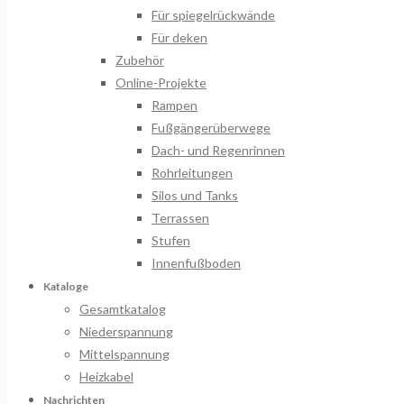
Für spiegelrückwände
Für deken
Zubehör
Online-Projekte
Rampen
Fußgängerüberwege
Dach- und Regenrinnen
Rohrleitungen
Silos und Tanks
Terrassen
Stufen
Innenfußboden
Kataloge
Gesamtkatalog
Niederspannung
Mittelspannung
Heizkabel
Nachrichten