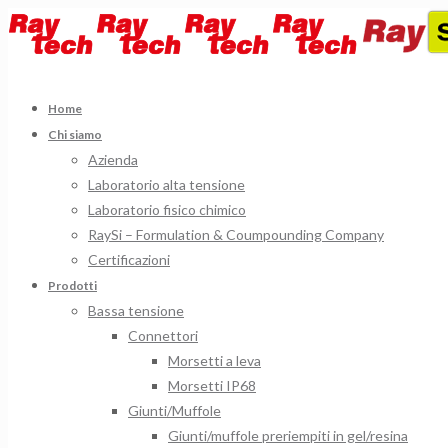
Home
Chi siamo
Azienda
Laboratorio alta tensione
Laboratorio fisico chimico
RaySi – Formulation & Coumpounding Company
Certificazioni
Prodotti
Bassa tensione
Connettori
Morsetti a leva
Morsetti IP68
Giunti/Muffole
Giunti/muffole preriempiti in gel/resina