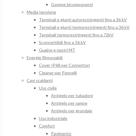
Gomme bicomponenti
Media tensione
Terminali e giunti autorestringenti fino a 36 kV
Terminali e giunti termorestringenti fino a 36 kV
Terminali termorestringenti fino a 72kV
Sconnettibili fino a 36 kV
Guaine e nastri MT
Energie Rinnovabili
Cover IP68 per Connettori
Cleaner per Pannelli
Cavi scaldanti
Uso civile
Antigelo per tubazioni
Antigelo per rampe
Antigelo per grondaie
Uso industriale
Comfort
Pavimento