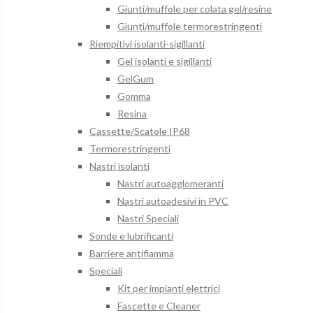
Giunti/muffole per colata gel/resine
Giunti/muffole termorestringenti
Riempitivi isolanti-sigillanti
Gel isolanti e sigillanti
GelGum
Gomma
Resina
Cassette/Scatole IP68
Termorestringenti
Nastri isolanti
Nastri autoagglomeranti
Nastri autoadesivi in PVC
Nastri Speciali
Sonde e lubrificanti
Barriere antifiamma
Speciali
Kit per impianti elettrici
Fascette e Cleaner