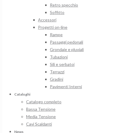
Retro specchio
Soffitto
Accessori
Progetti on-line
Rampe
Passaggi pedonali
Grondaie e pluviali
Tubazioni
Sili e serbatoi
Terrazzi
Gradini
Pavimenti Interni
Cataloghi
Catalogo completo
Bassa Tensione
Media Tensione
Cavi Scaldanti
News