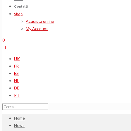
Contatti
Shop
Acquista online
My Account
0
IT
UK
FR
ES
NL
DE
PT
Home
News