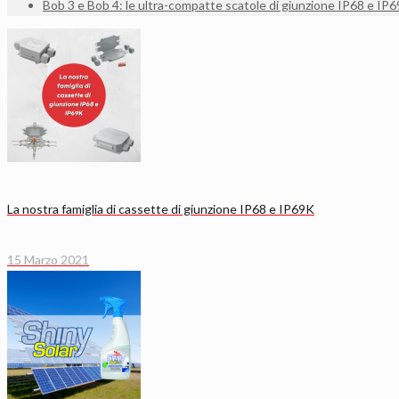
Bob 3 e Bob 4: le ultra-compatte scatole di giunzione IP68 e IP
La nostra famiglia di cassette di giunzione IP68 e IP69K
15 Marzo 2021