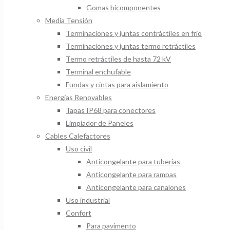
Gomas bicomponentes
Media Tensión
Terminaciones y juntas contráctiles en frio
Terminaciones y juntas termo retráctiles
Termo retráctiles de hasta 72 kV
Terminal enchufable
Fundas y cintas para aislamiento
Energías Renovables
Tapas IP68 para conectores
Limpiador de Paneles
Cables Calefactores
Uso civil
Anticongelante para tuberias
Anticongelante para rampas
Anticongelante para canalones
Uso industrial
Confort
Para pavimento