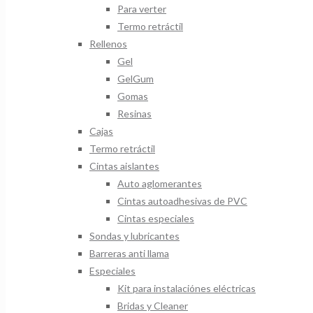
Para verter
Termo retráctil
Rellenos
Gel
GelGum
Gomas
Resinas
Cajas
Termo retráctil
Cintas aislantes
Auto aglomerantes
Cintas autoadhesivas de PVC
Cintas especiales
Sondas y lubricantes
Barreras anti llama
Especiales
Kit para instalaciónes eléctricas
Bridas y Cleaner