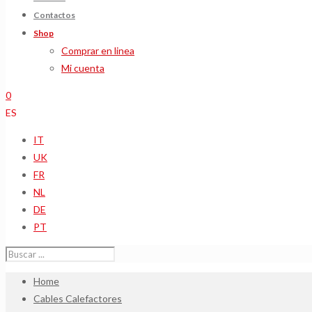
Contactos
Shop
Comprar en linea
Mi cuenta
0
ES
IT
UK
FR
NL
DE
PT
Home
Cables Calefactores