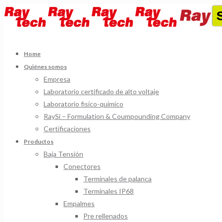
Home
Quiénes somos
Empresa
Laboratorio certificado de alto voltaje
Laboratorio fisico-quimico
RaySi – Formulation & Coumpounding Company
Certificaciones
Productos
Baja Tensión
Conectores
Terminales de palanca
Terminales IP68
Empalmes
Pre rellenados