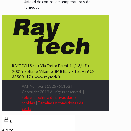
Unidad de control de temperatura y de
humedad
RAYTECH S.r.l. • Via Enrico Fermi, 11/13/17 •
20019 Settimo Milanese (MI) Italy • Tel.: +39 02
33500147 • www.raytech.it
VAT Number 11325760152 |
Copyright 2019 All rights reserved. |
Sobre la política de privacidad y
cookies
|
Términos y condiciones de
venta
0
€ 0,00