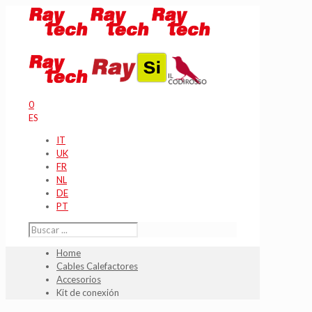
0
ES
IT
UK
FR
NL
DE
PT
Home
Cables Calefactores
Accesorios
Kit de conexión