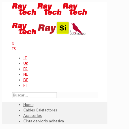
0
ES
IT
UK
FR
NL
DE
PT
Home
Cables Calefactores
Accesorios
Cinta de vidrio adhesiva