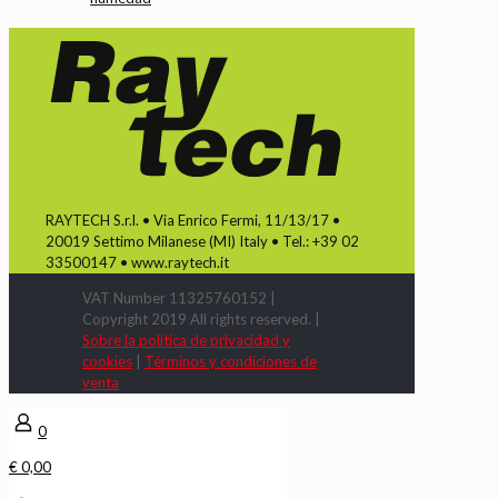
RAYTECH S.r.l. • Via Enrico Fermi, 11/13/17 •
20019 Settimo Milanese (MI) Italy • Tel.: +39 02
33500147 • www.raytech.it
VAT Number 11325760152 |
Copyright 2019 All rights reserved. |
Sobre la política de privacidad y
cookies
|
Términos y condiciones de
venta
0
€ 0,00