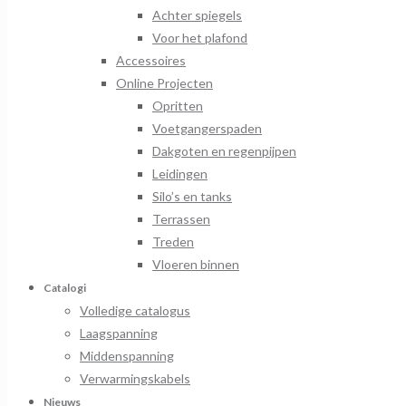
Achter spiegels
Voor het plafond
Accessoires
Online Projecten
Opritten
Voetgangerspaden
Dakgoten en regenpijpen
Leidingen
Silo’s en tanks
Terrassen
Treden
Vloeren binnen
Catalogi
Volledige catalogus
Laagspanning
Middenspanning
Verwarmingskabels
Nieuws