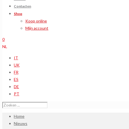
Contacten
Shop
Koop online
Mijn account
0
NL
IT
UK
FR
ES
DE
PT
Home
Nieuws