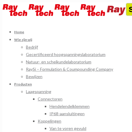
Home
Wie zijn wij
Bedrijf
Gecertificeerd hoogspanningslaboratorium
Natuur- en scheikundelaboratorium
RaySi – Formulation & Coumpounding Company
Bewijzen
Producten
Laagspanning
Connectoren
Hendelendelklemmen
IP68-aansluitingen
Koppelingen
Van te voren gevuld