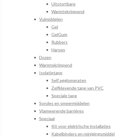
Uitstortbare
Warmtekrimpend
Vulmiddelen
Gel
GelGum
Rubbers
Harsen
Dozen
Warmtekrimpend
Isolatietape
Self agglomeraten
Zelfklevende tape van PVC
Speciale tape
Sondes en smeermiddelen
Vlamwerende barrières
Speciaal
Kit voor elektrische installaties
Kabelbinders en reinigingsmiddel