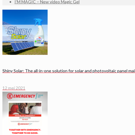
I’M MAGIC – New video Magic Gel
Shiny Solar: The all-in-one solution for solar and photovoltaic panel m
12 mei 2021