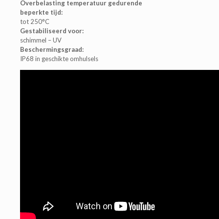
Overbelasting temperatuur gedurende
beperkte tijd:
tot 250°C
Gestabiliseerd voor:
schimmel – UV
Beschermingsgraad:
IP68 in geschikte omhulsels