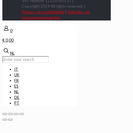
VAT Number 11325760152 |
Copyright 2019 All rights reserved. |
Privacy- en cookiebeleid
|
Gebruiks- en
verkoopvoorwaarden
0
€ 0,00
NL
IT
UK
FR
ES
NL
DE
PT