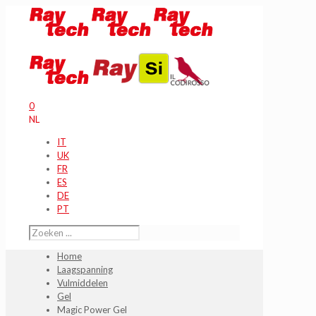
0
NL
IT
UK
FR
ES
DE
PT
Home
Laagspanning
Vulmiddelen
Gel
Magic Power Gel