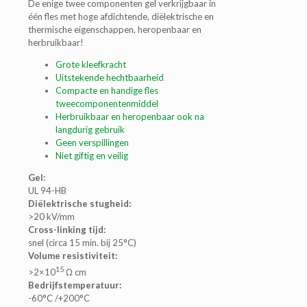
De enige twee componenten gel verkrijgbaar in
één fles met hoge afdichtende, diëlektrische en
thermische eigenschappen, heropenbaar en
herbruikbaar!
Grote kleefkracht
Uitstekende hechtbaarheid
Compacte en handige fles
tweecomponentenmiddel
Herbruikbaar en heropenbaar ook na
langdurig gebruik
Geen verspillingen
Niet giftig en veilig
Gel:
UL 94-HB
Diëlektrische stugheid:
>20 kV/mm
Cross-linking tijd:
snel (circa 15 min. bij 25°C)
Volume resistiviteit:
15
>2×10
Ω cm
Bedrijfstemperatuur:
-60°C /+200°C