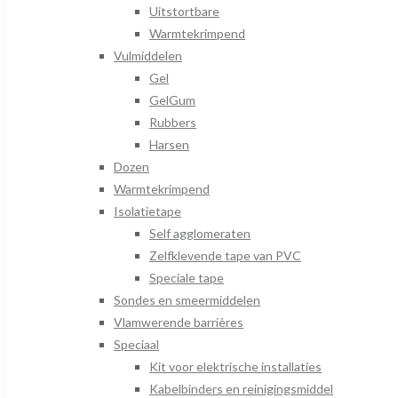
Uitstortbare
Warmtekrimpend
Vulmiddelen
Gel
GelGum
Rubbers
Harsen
Dozen
Warmtekrimpend
Isolatietape
Self agglomeraten
Zelfklevende tape van PVC
Speciale tape
Sondes en smeermiddelen
Vlamwerende barrières
Speciaal
Kit voor elektrische installaties
Kabelbinders en reinigingsmiddel