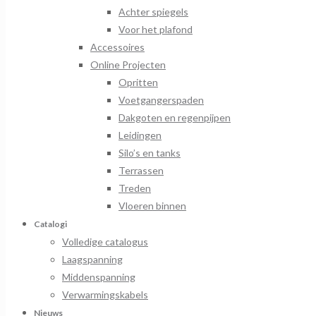
Achter spiegels
Voor het plafond
Accessoires
Online Projecten
Opritten
Voetgangerspaden
Dakgoten en regenpijpen
Leidingen
Silo’s en tanks
Terrassen
Treden
Vloeren binnen
Catalogi
Volledige catalogus
Laagspanning
Middenspanning
Verwarmingskabels
Nieuws