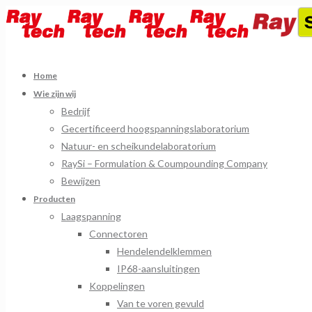
Home
Wie zijn wij
Bedrijf
Gecertificeerd hoogspanningslaboratorium
Natuur- en scheikundelaboratorium
RaySi – Formulation & Coumpounding Company
Bewijzen
Producten
Laagspanning
Connectoren
Hendelendelklemmen
IP68-aansluitingen
Koppelingen
Van te voren gevuld