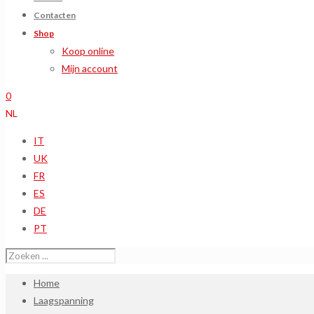
Contacten
Shop
Koop online
Mijn account
0
NL
IT
UK
FR
ES
DE
PT
Home
Laagspanning