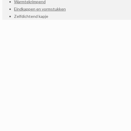
Warmtekrimpend
Eindkappen en vormstukken
Zelfdichtend kapje