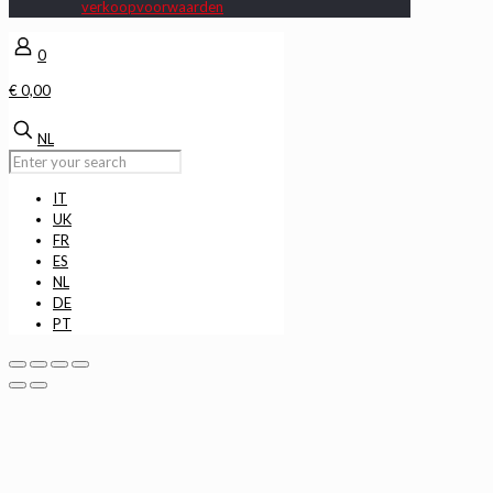
verkoopvoorwaarden
0
€ 0,00
NL
IT
UK
FR
ES
NL
DE
PT