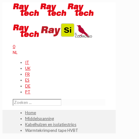
0
NL
IT
UK
FR
ES
DE
PT
Home
Middelspanning
Kabelhulzen en isolatiestrips
Warmtekrimpend tape HVBT