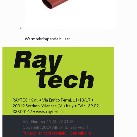
Warmtekrimpende hulzen
RAYTECH S.r.l. • Via Enrico Fermi, 11/13/17 •
20019 Settimo Milanese (MI) Italy • Tel.: +39 02
33500147 • www.raytech.it
VAT Number 11325760152 |
Copyright 2019 All rights reserved. |
Privacy- en cookiebeleid
|
Gebruiks- en