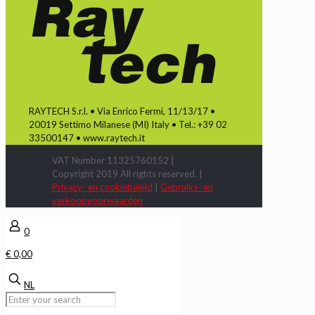
RAYTECH S.r.l. • Via Enrico Fermi, 11/13/17 •
20019 Settimo Milanese (MI) Italy • Tel.: +39 02
33500147 • www.raytech.it
VAT Number 11325760152 |
Copyright 2019 All rights reserved. |
Privacy- en cookiebeleid
|
Gebruiks- en
verkoopvoorwaarden
0
€ 0,00
NL