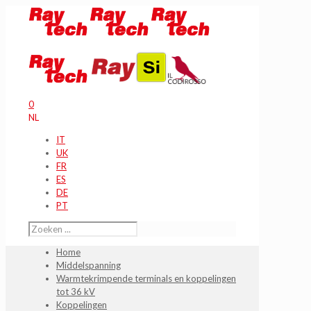
0
NL
IT
UK
FR
ES
DE
PT
Home
Middelspanning
Warmtekrimpende terminals en koppelingen
tot 36 kV
Koppelingen