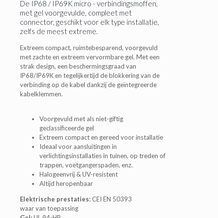
De IP68 / IP69K micro - verbindingsmoffen,
met gel voorgevulde, compleet met
connector, geschikt voor elk type installatie,
zelfs de meest extreme.
Extreem compact, ruimtebesparend, voorgevuld
met zachte en extreem vervormbare gel. Met een
strak design, een beschermingsgraad van
IP68/IP69K en tegelijkertijd de blokkering van de
verbinding op de kabel dankzij de geïntegreerde
kabelklemmen.
Voorgevuld met als niet-giftig
geclassificeerde gel
Extreem compact en gereed voor installatie
Ideaal voor aansluitingen in
verlichtingsinstallaties in tuinen, op treden of
trappen, voetgangerspaden, enz.
Halogeenvrij & UV-resistent
Altijd heropenbaar
Elektrische prestaties:
CEI EN 50393
waar van toepassing
Gel:
UL 94-HB