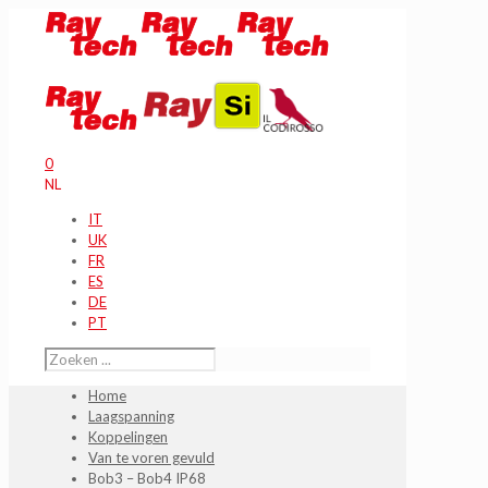
0
NL
IT
UK
FR
ES
DE
PT
Home
Laagspanning
Koppelingen
Van te voren gevuld
Bob3 – Bob4 IP68