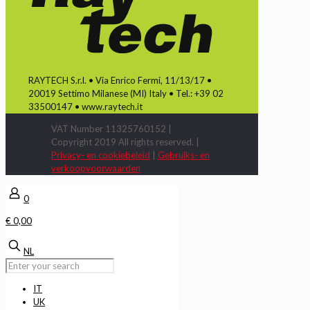
RAYTECH S.r.l. • Via Enrico Fermi, 11/13/17 •
20019 Settimo Milanese (MI) Italy • Tel.: +39 02
33500147 • www.raytech.it
VAT Number 11325760152 |
Copyright 2019 All rights reserved. |
Privacy- en cookiebeleid
|
Gebruiks- en
verkoopvoorwaarden
0
€ 0,00
NL
IT
UK